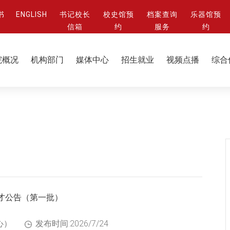
书
ENGLISH
书记校长
校史馆预
档案查询
乐器馆预
信箱
约
服务
约
院概况
机构部门
媒体中心
招生就业
视频点播
综合
人才公告（第一批）
心）
发布时间:2026/7/24