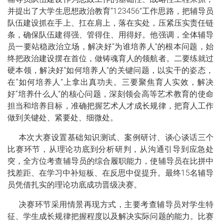
并提出了大学生思想政治教育“123456”工作思路，把辅导员
队伍建设抓在手上、扛在肩上，落在实处，压紧压实责任链
条，确保队伍建得强、管得住、用得好。他强调，全体辅导
员一要站稳政治立场，解决好“为谁培养人”的根本问题，始
终把政治建设摆在首位，做铸魂育人的领航者。二要练就过
硬本领，解决好“如何培养人”的关键问题，以实干的姿态，
在“如何培养人”上拿出真功夫。三要聚焦育人实效，解决
好“培养什么人”的核心问题，深刻领会高等艺术教育的使命
担当和培养目标，准确把握艺术人才成长规律，把育人工作
做到关键处、紧要处、细微处。
本次大赛设置基础知识测试、案例研讨、谈心谈话三个
比赛环节，从理论功底到分析研判，从沟通引导到应急处
突，全方位考查辅导员的综合履职能力，使辅导员在比拼中
找差距、在学习中补短板、在反思中促提升。最终15名辅导
员凭借扎实的理论功底成功晋级决赛。
决赛环节采用情景再现方式，主要考查辅导员对学生特
征、学生成长规律把握程度以及解决实际问题的能力。比赛