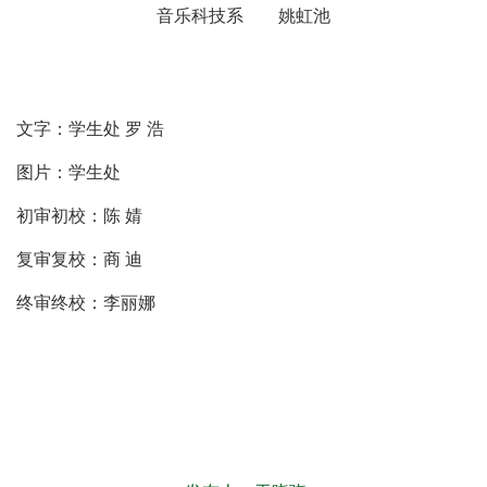
音乐科技系 姚虹池
文字：学生处 罗 浩
图片：学生处
初审初校：陈 婧
复审复校：商 迪
终审终校：李丽娜