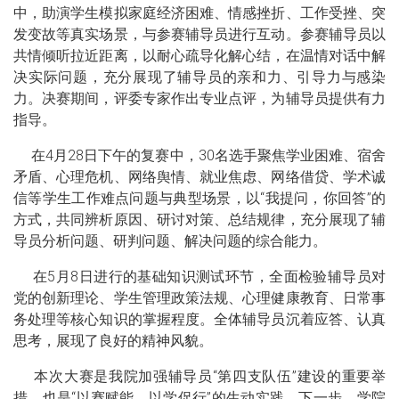
中，助演学生模拟家庭经济困难、情感挫折、工作受挫、突
发变故等真实场景，与参赛辅导员进行互动。参赛辅导员以
共情倾听拉近距离，以耐心疏导化解心结，在温情对话中解
决实际问题，充分展现了辅导员的亲和力、引导力与感染
力。决赛期间，评委专家作出专业点评，为辅导员提供有力
指导。
在4月28日下午的复赛中，30名选手聚焦学业困难、宿舍
矛盾、心理危机、网络舆情、就业焦虑、网络借贷、学术诚
信等学生工作难点问题与典型场景，以“我提问，你回答”的
方式，共同辨析原因、研讨对策、总结规律，充分展现了辅
导员分析问题、研判问题、解决问题的综合能力。
在5月8日进行的基础知识测试环节，全面检验辅导员对
党的创新理论、学生管理政策法规、心理健康教育、日常事
务处理等核心知识的掌握程度。全体辅导员沉着应答、认真
思考，展现了良好的精神风貌。
本次大赛是我院加强辅导员“第四支队伍”建设的重要举
措，也是“以赛赋能、以学促行”的生动实践。下一步，学院