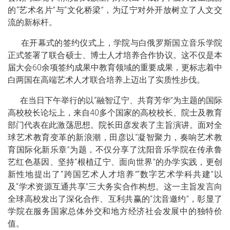
的“艺术名片”与“文化桥梁”，为辽宁对外开放树立了人文交
流的新标杆。
在开幕式的签约仪式上，学院与白俄罗斯国立音乐学院
正式签署了
联合硕士
、博士人才培养合作协议。这不仅是本
届大会60余项签约成果中教育领域的重要成果，更标志着中
白两国在高端艺术人才联合培养上迈出了实质性步伐。
在当日下午举行的以“融智辽宁、共育芳华”为主题的国际
高校校长论坛上，来自40多个国家的高校校长、院士及教育
部门代表在此激荡思想。
院长田彦发表了主旨演讲。面对全
球艺术教育变革的新浪潮，田彦以“凝智聚力，奏响艺术教
育国际化新乐章”为题，不仅分享了沈阳音乐学院在传承鲁
艺红色基因、坚持“根植辽宁、面向世界”的办学实践，更创
新性地提出了“跨国艺术人才培养”“数字艺术学科共建”以
及“学术资源互通共享”三大务实合作构想。这一主旨发言向
全球高校发出了深化合作、互利共赢的“沈音邀约”，彰显了
学院在服务国家总体外交和地方经济社会发展中的独特价
值。