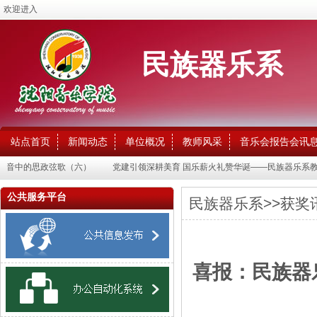
欢迎进入
民族器乐系
站点首页
新闻动态
单位概况
教师风采
音乐会报告会讯
乐音中的思政弦歌（六）
党建引领深耕美育 国乐薪火礼赞华诞——民族器乐系教师
公共服务平台
民族器乐系
>>
获奖
喜报：民族器