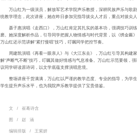
万山红为一级演员，解放军艺术学院声乐教授，深耕民族声乐与歌
统教学理念，此次讲座，她在昨日参加完指导拔尖人才后，重点对拔尖
聂子惠演唱《走西口》，万山红肯定其扎实的基本功，强调技巧训
磨。她深度解析作品，引导同学把握人物情感与时代背景，以《绣金匾
万山红还示范讲解“紧打慢唱”技巧，叮嘱同学把控节奏。
周建凯演唱《再看一眼亲人》与《大江东去》，万山红引导其构建
解“声断气不断”技巧，叮嘱其做好情感与气息准备。万山红示范要领，
议同学研读原诗词，以文学底蕴支撑演唱意境。
整场讲座干货满满，万山红以严谨的教学态度、专业的指导，为学
学生提升声乐水平，也为我院声乐教学提供了宝贵借鉴。
文 / 崔蓦诗含
图 / 赵 涵
编辑排版 / 王紫妍