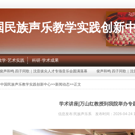
国民族声乐教学实践创新
教学·艺术实践
科研·学术成果
声和鸣 四子同歌｜沈音拔尖人才专场音乐会圆满落幕
俊声和鸣 四子同歌｜沈音
中国民族声乐教学实践创新中心
>>
新闻动态
>>
正文
学术讲座|万山红教授到我院举办专
信息发布:
民族声乐系
发布时间：
2026-04-24 