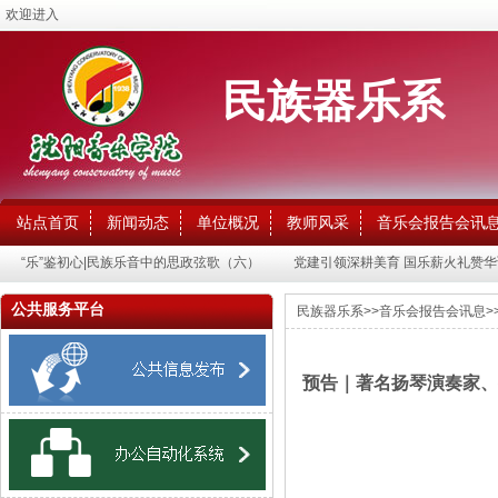
欢迎进入
民族器乐系
站点首页
新闻动态
单位概况
教师风采
音乐会报告会讯
“乐”鉴初心|民族乐音中的思政弦歌（六）
党建引领深耕美育 国乐薪火礼赞华
公共服务平台
民族器乐系
>>
音乐会报告会讯息
>
预告｜著名扬琴演奏家、