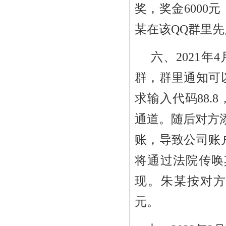
奖，奖金
6000
元
某在该
QQ
群里先
六、
2021
年
4
群，群里通知可
求输入代码
88.8
通道。随后对方
账，导致公司账
将通过法院传唤
现。朱某按对
元。