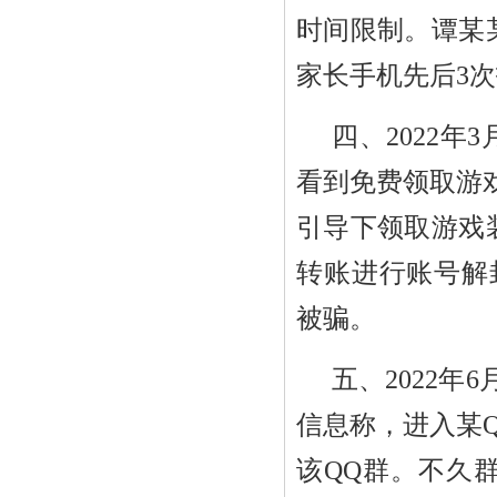
时间限制。谭某
家长手机先后
3
次
四、
2022
年
3
看到免费领取游
引导下领取游戏
转账进行账号解
被骗。
五、
2022
年
6
信息称，进入某
该
QQ
群。不久群